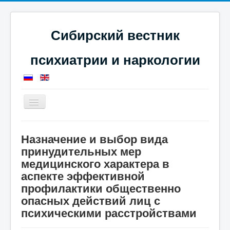
Сибирский вестник
психиатрии и наркологии
Toggle
Navigation
Главная
Номера журнала
Назначение и выбор вида
Журнал за 2019 год
Статьи за 2019 год
принудительных мер
Назначение и выбор вида принудительных мер
медицинского характера в аспекте эффективной
медицинского характера в
профилактики общественно опасных действий лиц с
аспекте эффективной
психическими расстройствами
профилактики общественно
опасных действий лиц с
психическими расстройствами