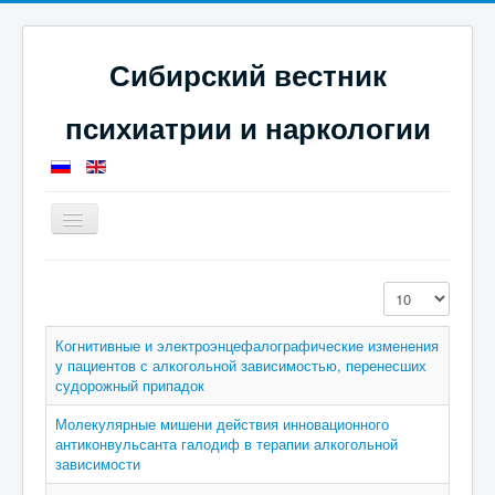
Сибирский вестник
психиатрии и наркологии
Toggle
Navigation
Главная
Номера журнала
Кол-во строк:
Журнал за 2018 год
Статьи за 2018 год
Когнитивные и электроэнцефалографические изменения
у пациентов с алкогольной зависимостью, перенесших
судорожный припадок
Молекулярные мишени действия инновационного
антиконвульсанта галодиф в терапии алкогольной
зависимости