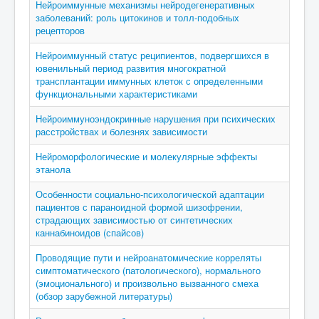
Нейроиммунные механизмы нейродегенеративных
заболеваний: роль цитокинов и толл-подобных
рецепторов
Нейроиммунный статус реципиентов, подвергшихся в
ювенильный период развития многократной
трансплантации иммунных клеток с определенными
функциональными характеристиками
Нейроиммуноэндокринные нарушения при психических
расстройствах и болезнях зависимости
Нейроморфологические и молекулярные эффекты
этанола
Особенности социально-психологической адаптации
пациентов с параноидной формой шизофрении,
страдающих зависимостью от синтетических
каннабиноидов (спайсов)
Проводящие пути и нейроанатомические корреляты
симптоматического (патологического), нормального
(эмоционального) и произвольно вызванного смеха
(обзор зарубежной литературы)